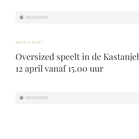
GEPLAATST
05/11/2025
OP
CAT
WIST U DAT?
LINKS
Oversized speelt in de Kastanj
12 april vanaf 15.00 uur
GEPLAATST
05/11/2025
OP