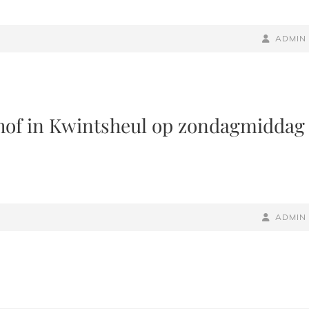
NAAMREG
BYLINE
ADMIN
ehof in Kwintsheul op zondagmiddag
NAAMREG
BYLINE
ADMIN