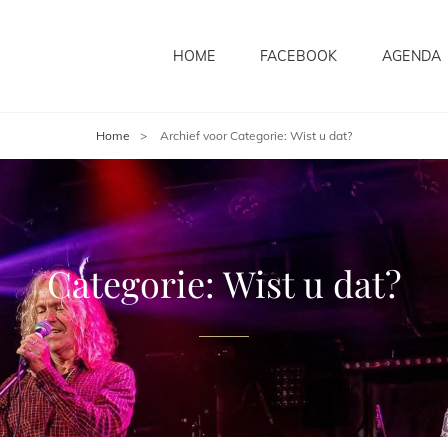
HOME
FACEBOOK
AGENDA
Home
>
Archief voor
Categorie:
Wist u dat?
Categorie:
Wist u dat?