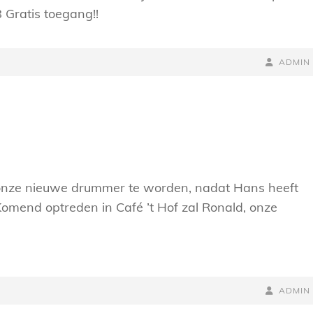
 Gratis toegang!!
NAAMREG
BYLINE
ADMIN
nze nieuwe drummer te worden, nadat Hans heeft
omend optreden in Café ’t Hof zal Ronald, onze
NAAMREG
BYLINE
ADMIN