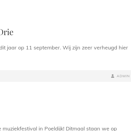
Drie
t jaar op 11 september. Wij zijn zeer verheugd hier
NAAMREG
BYLINE
ADMIN
 muziekfestival in Poeldijk! Ditmaal staan we op