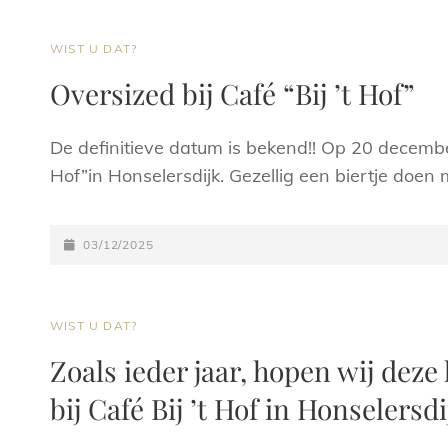
CAT
WIST U DAT?
LINKS
Oversized bij Café “Bij ’t Hof”
De definitieve datum is bekend!! Op 20 december s
Hof”in Honselersdijk. Gezellig een biertje doen m
GEPLAATST
03/12/2025
OP
CAT
WIST U DAT?
LINKS
Zoals ieder jaar, hopen wij deze 
bij Café Bij ’t Hof in Honselers