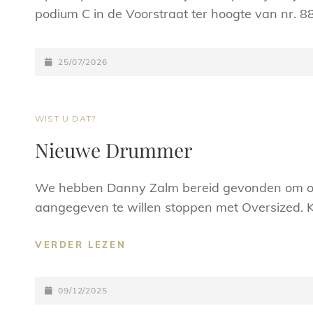
podium C in de Voorstraat ter hoogte van nr. 88
GEPLAATST
25/07/2026
OP
CAT
WIST U DAT?
LINKS
Nieuwe Drummer
We hebben Danny Zalm bereid gevonden om o
aangegeven te willen stoppen met Oversized. K
NIEUWE
VERDER LEZEN
DRUMMER
GEPLAATST
09/12/2025
OP