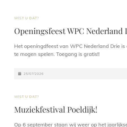
CAT
WIST U DAT?
LINKS
Openingsfeest WPC Nederland 
Het openingdfeest van WPC Nederland Drie is di
te mogen spelen. Toegang is gratis!!
GEPLAATST
25/07/2026
OP
CAT
WIST U DAT?
LINKS
Muziekfestival Poeldijk!
Op 6 september staan wij weer op het jaarlijkse